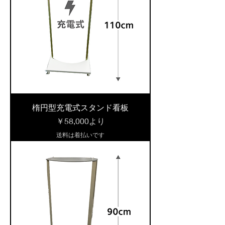
楕円型充電式スタンド看板
セール価格
￥58,000
より
送料は着払いです