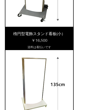
楕円型電飾スタンド看板(小）
価格
￥16,500
送料は着払いです