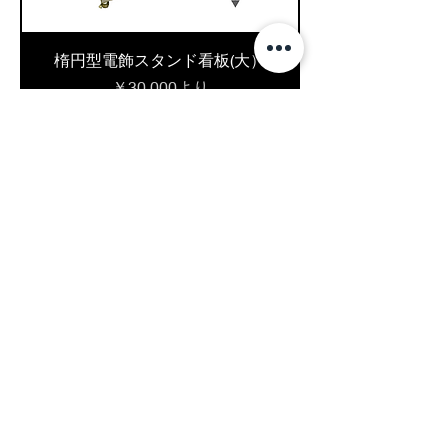
楕円型電飾スタンド看板(大）
セール価格
￥30,000
より
送料は着払いです
楕円型電飾スタンド看板(中）