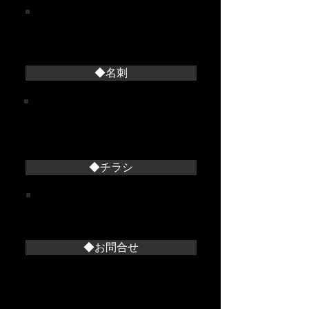
料理店メニュー
整体院料金表
メニューデザイン
◆名刺
料理店
整体院
美容院その他
◆チラシ
整体院チラシ
料理店チラシ
◆お問合せ