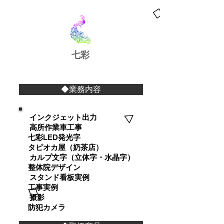
​七彩
◆業務内容
インクジェット出力
高所作業車工事
七彩LED発光字
タピオカ屋（奶茶店）
カルプ文字（立体字・水晶字）
整体院デザイン
スタンド看板実例
工事実例
摄影
防犯カメラ