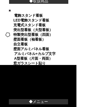
◆取扱商品
電飾スタンド看板
LED電飾スタンド看板
充電式スタンド看板
突出型看板（大型看板）
特製突出型看板（四面）
壁面看板（袖看板）
自立看板
壁面アルミパネル看板
アルミパネル+カルプ文字
A型看板（片面・両面）
窓ガラスシート貼り
アクリルサイン・表札
オーニングテント（雨棚）
タペストリー・垂れ幕・横断幕
のぼり（旗子）
カッティングシート（切文字）
ポスター実例
◆メニュー