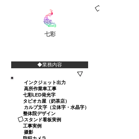
​七彩
◆業務内容
インクジェット出力
高所作業車工事
七彩LED発光字
タピオカ屋（奶茶店）
カルプ文字（立体字・水晶字）
整体院デザイン
スタンド看板実例
工事実例
摄影
防犯カメラ