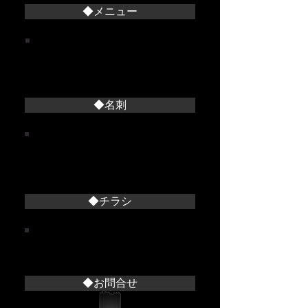
◆メニュー
料理店メニュー
整体院料金表
メニューデザイン
◆名刺
料理店
整体院
美容院その他
◆チラシ
整体院チラシ
料理店チラシ
◆お問合せ