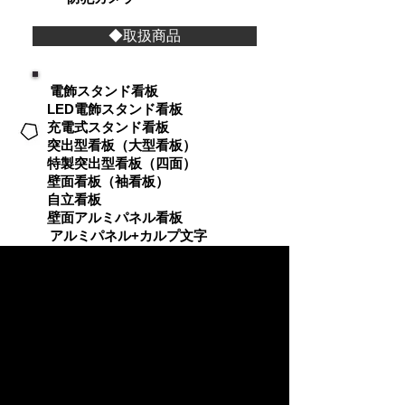
◆取扱商品
電飾スタンド看板
LED電飾スタンド看板
充電式スタンド看板
突出型看板（大型看板）
特製突出型看板（四面）
壁面看板（袖看板）
自立看板
壁面アルミパネル看板
アルミパネル+カルプ文字
A型看板（片面・両面）
窓ガラスシート貼り
アクリルサイン・表札
オーニングテント（雨棚）
タペストリー・垂れ幕・横断幕
のぼり（旗子）
カッティングシート（切文字）
ポスター実例