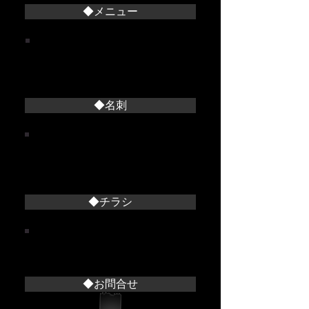
◆メニュー
料理店メニュー
整体院料金表
メニューデザイン
◆名刺
料理店
整体院
美容院その他
◆チラシ
整体院チラシ
料理店チラシ
◆お問合せ