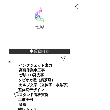
​七彩
◆業務内容
インクジェット出力
高所作業車工事
七彩LED発光字
タピオカ屋（奶茶店）
カルプ文字（立体字・水晶字）
整体院デザイン
スタンド看板実例
工事実例
摄影
防犯カメラ