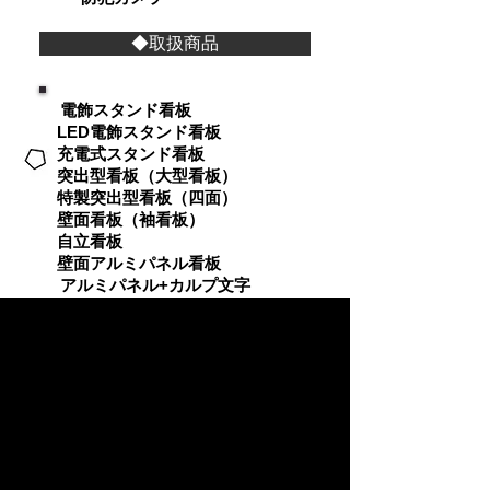
◆取扱商品
電飾スタンド看板
LED電飾スタンド看板
充電式スタンド看板
突出型看板（大型看板）
特製突出型看板（四面）
壁面看板（袖看板）
自立看板
壁面アルミパネル看板
アルミパネル+カルプ文字
A型看板（片面・両面）
窓ガラスシート貼り
アクリルサイン・表札
オーニングテント（雨棚）
タペストリー・垂れ幕・横断幕
のぼり（旗子）
カッティングシート（切文字）
ポスター実例